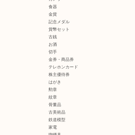
食器
金貨
記念メダル
貨幣セット
古銭
お酒
切手
金券・商品券
テレホンカード
株主優待券
はがき
勲章
紋章
骨董品
古美術品
鉄道模型
家電
喫煙具