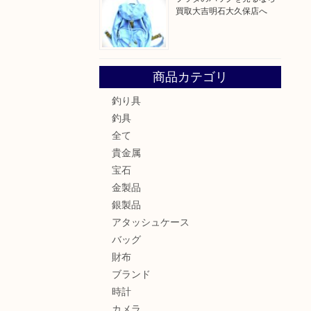
買取大吉明石大久保店へ
商品カテゴリ
釣り具
釣具
全て
貴金属
宝石
金製品
銀製品
アタッシュケース
バッグ
財布
ブランド
時計
カメラ