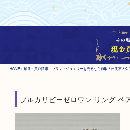
HOME
>
最新の買取情報
>
ブランドジュエリーを売るなら買取大吉明石大久
ブルガリビーゼロワン リング ペ