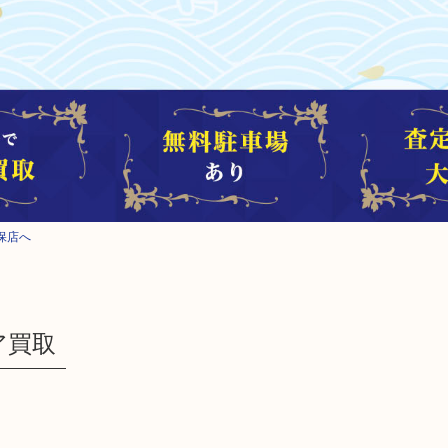
保店へ
ア買取