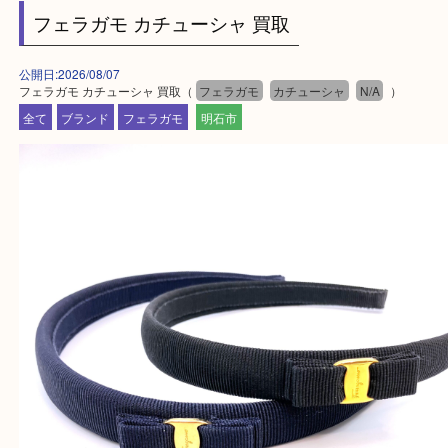
2号線大久保西交差点を北へ曲がってすぐ！
・10年以上のベテランスタッフがご対応！
・10時から19時まで営業中
※元旦を除く
・全国1,100店舗以上で展開しているスケールメリ
額査定！
・貴金属などのお品物の他にも絵画や骨董品・家電
広く鑑定が可能！