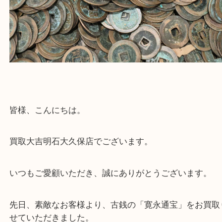
古銭 買取（ ）
全て
外国古銭
中国古銭
明石市