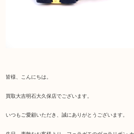
・店舗販売していないのでいつでも安定した高相場
可能！
買取大吉明石大久保店に来てよかったと思っていた
う一点一点、丁寧に査定させていただきます！
Facebook
Twitter
Line
フェラガモ カチューシャ 買取
公開日:2026/08/07
フェラガモ カチューシャ 買取（
フェラガモ
カチューシャ
N/A
）
全て
ブランド
フェラガモ
明石市