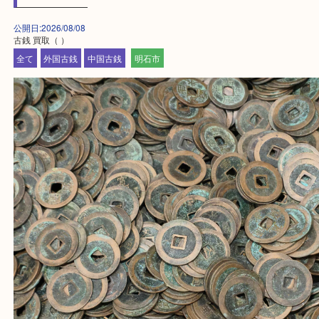
・貴金属などのお品物の他にも絵画や骨董品・家電
広く鑑定が可能！
・店舗販売していないのでいつでも安定した高相場
可能！
買取大吉明石大久保店に来てよかったと思っていた
う一点一点、丁寧に査定させていただきます！
Facebook
Twitter
Line
古銭 買取
公開日:2026/08/08