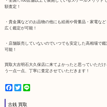
ナビ検索「大吉明石大久保店」で検索してくだい。
2号線大久保西交差点を北へ曲がってすぐ！
・10年以上のベテランスタッフがご対応！
・10時から19時まで営業中
※元旦を除く
・全国1,100店舗以上で展開しているスケールメリ
額査定！