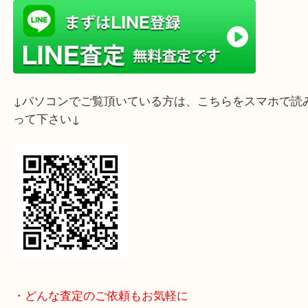
フェラガモを代表するヴァラリボンが上品な印象を
チューシャは、シンプルながらも存在感があり、幅
に愛され続けている人気アイテムです。
ブラックとネイビー、それぞれサイズ違いでお持ち
だき、大切にご愛用されていたお品物をお譲りいた
た。
この度は、数ある買取店の中から買取大吉明石大久
利用いただき、誠にありがとうございました。
買取大吉明石大久保店では、フェラガモをはじめ、
バッグ・財布・アクセサリー・時計・ジュエリー・
ど幅広く高価買取しております。