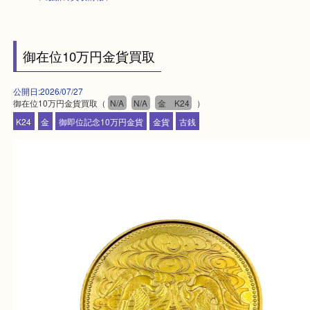
HOME
>
最新の買取情報
>
御在位10万円金貨買取
公開日:2026/07/27
御在位10万円金貨買取（
N/A
N/A
金 K24
）
K24
金
御即位記念10万円金貨
金貨
古銭