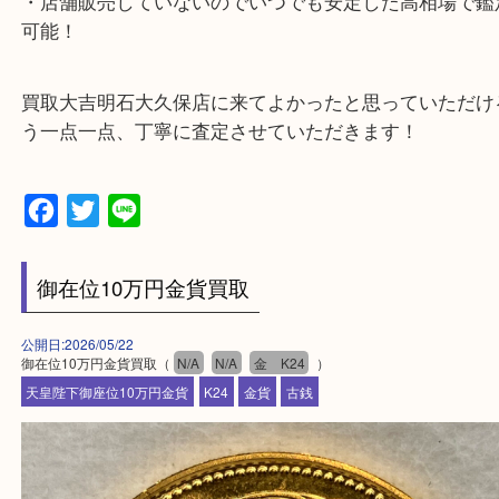
・10時から19時まで営業中
※元旦を除く
・全国1,100店舗以上で展開しているスケールメリ
額査定！
・貴金属などのお品物の他にも絵画や骨董品・家電
広く鑑定が可能！
・店舗販売していないのでいつでも安定した高相場
可能！
買取大吉明石大久保店に来てよかったと思っていた