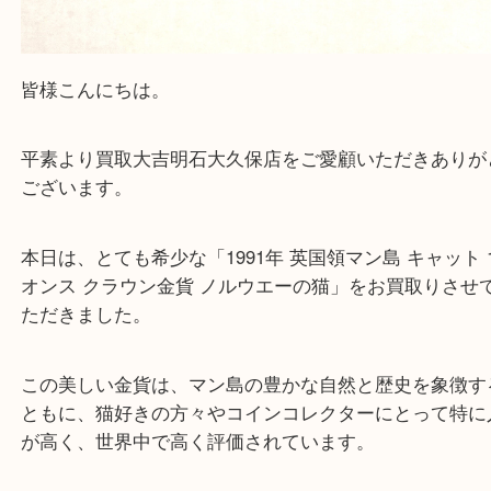
買取大吉明石大久保店に来てよかったと思っていた
う一点一点、丁寧に査定させていただきます！
Facebook
Twitter
Line
アンティークコイン 金貨 買取
公開日:2026/03/17
アンティークコイン 金貨 買取（
マン島キャットコイン
1/10オンス 
K24
）
旧一圓金貨
天皇陛下御座位10万円金貨
全て
金
拾圓札
K24
K22
貴金属
メイプルリーフ金貨
軍票
皇朝十二銭
プラチナ
ス
K21,6
カンガルー金貨
貿易銭
キリ番
K18
出張買取
ウィ
レア札
天保通宝
古金銀
印刷ミス
K14
イーグル金貨
大判
ガーランド
小判
御成婚記念5万円金貨
御即位記念10万円金貨
銀