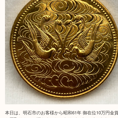
う一点一点、丁寧に査定させていただきます！
Facebook
Twitter
Line
御在位10万円金貨買取
公開日:2026/05/22
御在位10万円金貨買取（
N/A
N/A
金 K24
）
天皇陛下御座位10万円金貨
K24
金貨
古銭