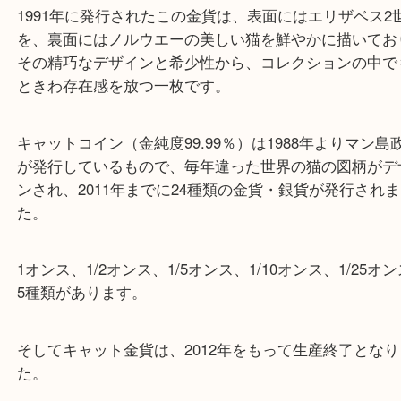
銭
古紙幣
外国古銭
中国古銭
金貨
記念メダル
貨幣セット
古
他
明石市