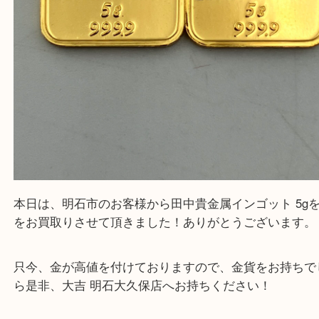
Facebook
Twitter
Line
田中貴金属インゴット 5g 2枚買取
公開日:2026/04/21
田中貴金属インゴット 5g 2枚買取（
N/A
インゴット
金 K24
）
金
K24
インゴット