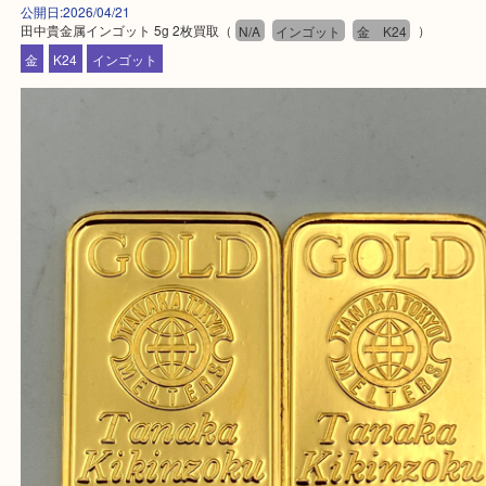
・10時から19時まで営業中
※元旦を除く
・全国1,100店舗以上で展開しているスケールメリ
額査定！
・貴金属などのお品物の他にも絵画や骨董品・家電
広く鑑定が可能！
・店舗販売していないのでいつでも安定した高相場
可能！
買取大吉明石大久保店に来てよかったと思っていた
う一点一点、丁寧に査定させていただきます！