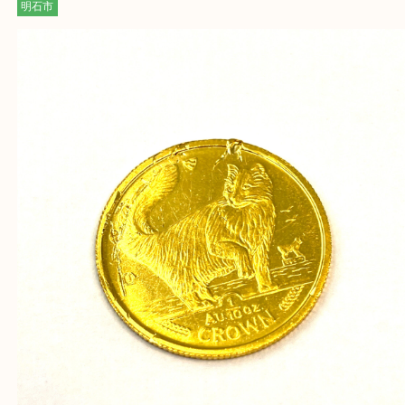
・10年以上のベテランスタッフがご対応！
・10時から19時まで営業中
※元旦を除く
・全国1,100店舗以上で展開しているスケールメリ
額査定！
・貴金属などのお品物の他にも絵画や骨董品・家電
広く鑑定が可能！
・店舗販売していないのでいつでも安定した高相場
可能！