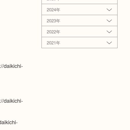
2024年
2023年
2022年
2021年
/daikichi-
/daikichi-
aikichi-