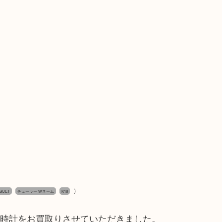
）
GUET
チューラー Wネーム
K18
の時計をお買取りさせていただきました。