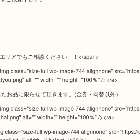
）
に記載がないエリアでもご相談ください！！</span>
 class="size-full wp-image-744 alignnone" src="https:/
you.png" alt="" width="" height="100％" /></a>
出たお品に限らせて頂きます。(金券・両替以外）
 class="size-full wp-image-744 alignnone" src="https:/
ai.png" alt="" width="" height="100％" /></a>
class="size-full wp-image-744 alignnone" src="https://d