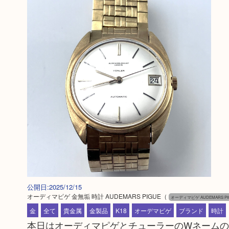
公開日:2025/12/15
オーディマピゲ 金無垢 時計 AUDEMARS PIGUE
（
オーディマピゲ AUDEMARS PI
金
全て
貴金属
金製品
K18
オーデマピゲ
ブランド
時計
本日はオーディマピゲとチューラーのWネーム