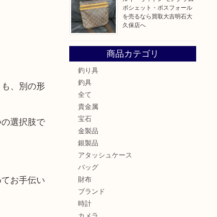
ポシェット・ボスフォール
を売るなら買取大吉明石大
久保店へ
商品カテゴリ
釣り具
釣具
りも、別の形
全て
貴金属
宝石
つの選択肢で
金製品
銀製品
アタッシュケース
バッグ
めてお手伝い
財布
ブランド
時計
カメラ