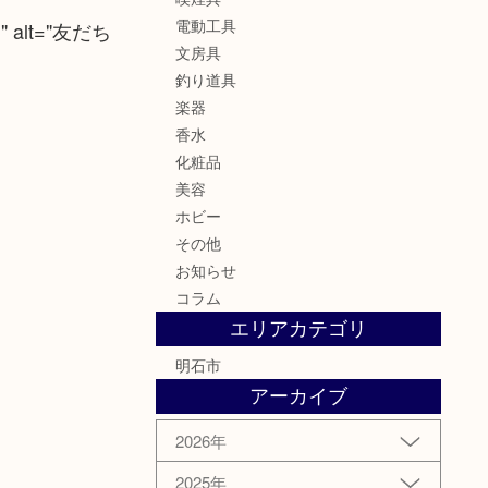
電動工具
png" alt="友だち
文房具
釣り道具
楽器
香水
化粧品
美容
ホビー
その他
お知らせ
コラム
エリアカテゴリ
明石市
アーカイブ
2026年
2025年