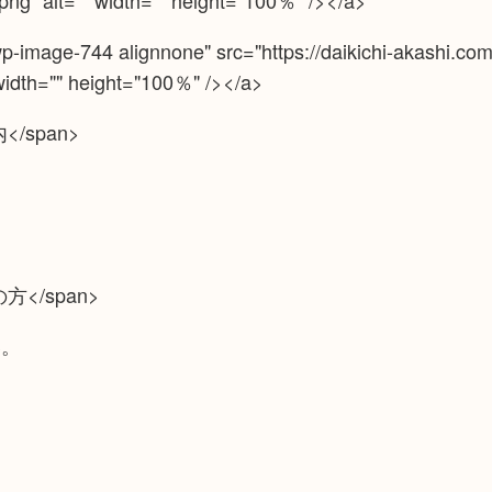
ng" alt="" width="" height="100％" /></a>
p-image-744 alignnone" src="https://daikichi-akashi.co
 width="" height="100％" /></a>
内</span>
の方</span>
い。