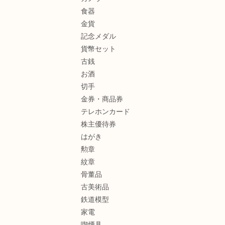
食器
金貨
記念メダル
貨幣セット
古銭
お酒
切手
金券・商品券
テレホンカード
株主優待券
はがき
勲章
紋章
骨董品
古美術品
鉄道模型
家電
喫煙具