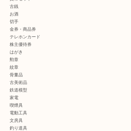
釣具
全て
貴金属
宝石
金製品
銀製品
アタッシュケース
バッグ
財布
ブランド
時計
カメラ
食器
金貨
記念メダル
貨幣セット