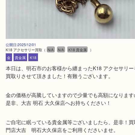
公開日:2025/12/01
K18 アクセサリー買取
（
N/A
N/A
K18 貴金属
）
金
貴金属
K18
本日は、明石市のお客様から纏まったK18 アクセサ
買取りさせて頂きました！有難うございます。
金の価格が高騰していますので少量でも高額になり