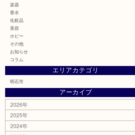
古銭
お酒
切手
金券・商品券
テレホンカード
株主優待券
はがき
勲章
紋章
骨董品
古美術品
鉄道模型
家電
喫煙具
電動工具
文房具