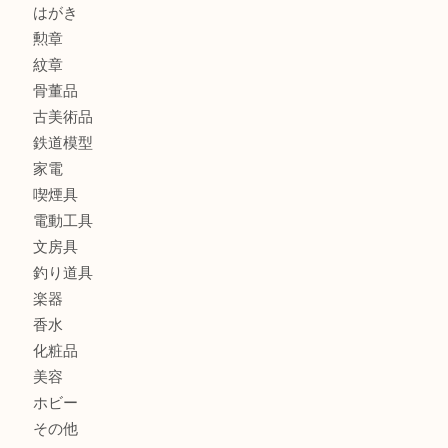
銀製品
アタッシュケース
バッグ
財布
ブランド
時計
カメラ
食器
金貨
記念メダル
貨幣セット
古銭
お酒
切手
金券・商品券
テレホンカード