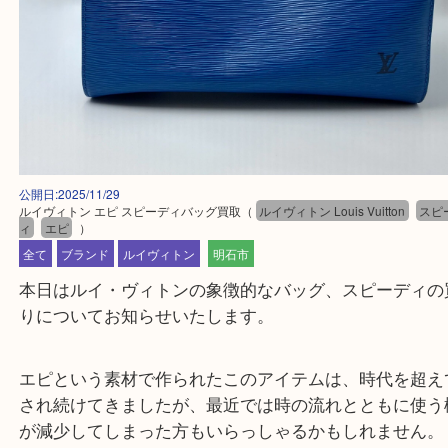
公開日:2025/11/29
ルイヴィトン エピ スピーディバッグ買取
（
ルイヴィトン Louis Vuitton
ィ
エピ
）
全て
ブランド
ルイヴィトン
明石市
本日はルイ・ヴィトンの象徴的なバッグ、スピーデ
りについてお知らせいたします。