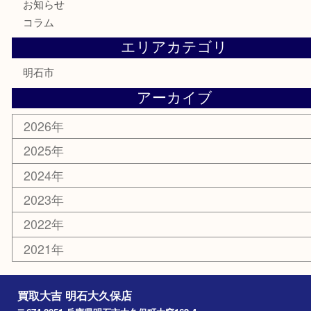
株主優待券
はがき
勲章
紋章
骨董品
古美術品
鉄道模型
家電
喫煙具
電動工具
文房具
釣り道具
楽器
香水
化粧品
美容