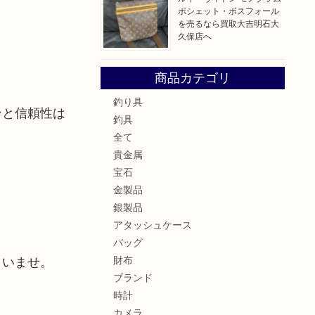
ポシェット・ボスフォール
を売るなら買取大吉明石大
久保店へ
商品カテゴリ
釣り具
ンと信頼性は
釣具
全て
貴金属
宝石
金製品
。
銀製品
アタッシュケース
バッグ
さいませ。
財布
ブランド
時計
カメラ