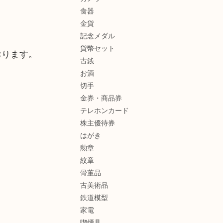
食器
金貨
記念メダル
貨幣セット
おります。
古銭
お酒
切手
金券・商品券
テレホンカード
株主優待券
はがき
勲章
紋章
骨董品
古美術品
鉄道模型
家電
喫煙具