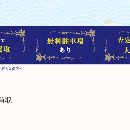
明石大久保店へ!
 買取