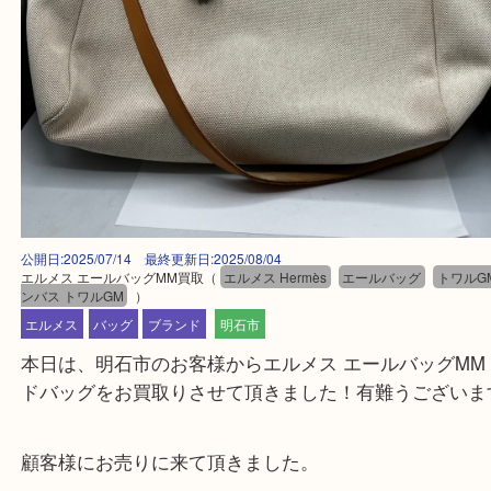
公開日:2025/07/14 最終更新日:2025/08/04
エルメス エールバッグMM買取
（
エルメス Hermès
エールバッグ
ト
ンバス トワルGM
）
エルメス
バッグ
ブランド
明石市