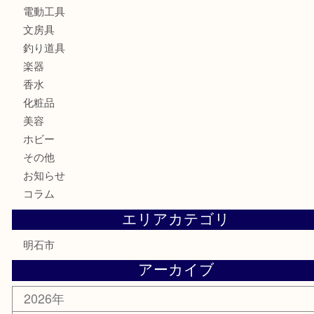
金貨
記念メダル
貨幣セット
古銭
お酒
切手
金券・商品券
テレホンカード
株主優待券
はがき
勲章
紋章
骨董品
古美術品
鉄道模型
家電