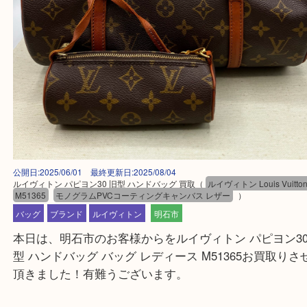
公開日:2025/06/01 最終更新日:2025/08/04
ルイヴィトン パピヨン30 旧型 ハンドバッグ 買取
（
ルイヴィトン Louis Vu
M51365
モノグラムPVCコーティングキャンバス レザー
）
バッグ
ブランド
ルイヴィトン
明石市