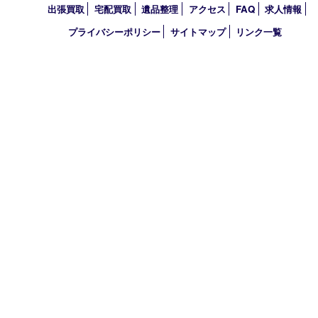
2026年
2025年
2024年
2023年
2022年
2021年
買取大吉 明石大久保店
〒674-0051 兵庫県明石市大久保町大窪169-4
TEL 078-940-8691 FAX 078-940-8692
営業時間 10：00～19：00
定休日 年中無休（年末年始を除く）
古物商許可証
兵庫県公安委員会 第631121200007号