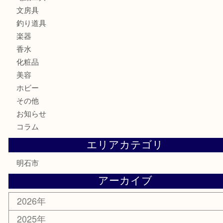
記念メダル
貨幣セット
古銭
お酒
切手
金券・商品券
テレホンカード
株主優待券
はがき
勲章
紋章
骨董品
古美術品
鉄道模型
家電
喫煙具