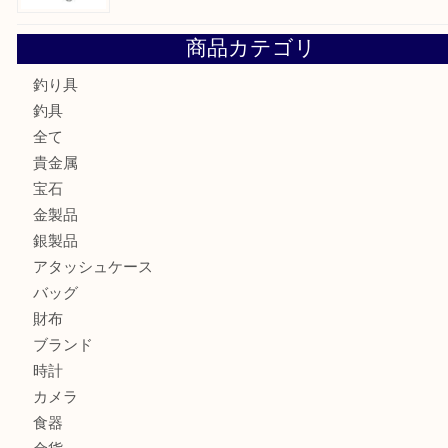
フェラガモのアクセサリーを売るなら買取大吉明石大久保店
ルイ・ヴィトン ダミエ・アズール ポルトフォイユ・サラを
大吉明石大久保店へ
サルヴァトーレ フェラガモのチャーム付きネックレスを売
明石大久保店へ
ティファニー インターロッキング サークル ペンダントを
大吉明石大久保店へ