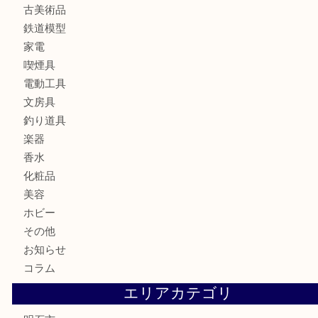
ブランド
時計
カメラ
食器
金貨
記念メダル
貨幣セット
古銭
お酒
切手
金券・商品券
テレホンカード
株主優待券
はがき
勲章
紋章