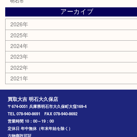
骨董品
古美術品
鉄道模型
家電
喫煙具
電動工具
文房具
釣り道具
楽器
香水
化粧品
美容
ホビー
その他
お知らせ
コラム