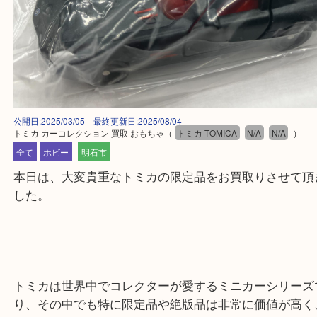
公開日:2025/03/05 最終更新日:2025/08/04
トミカ カーコレクション 買取 おもちゃ
（
トミカ TOMICA
N/A
N/A
全て
ホビー
明石市
本日は、大変貴重なトミカの限定品をお買取りさせ
した。