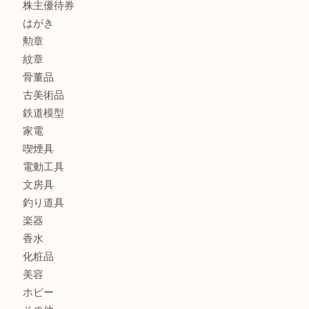
宝石
金製品
銀製品
アタッシュケース
バッグ
財布
ブランド
時計
カメラ
食器
金貨
記念メダル
貨幣セット
古銭
お酒
切手