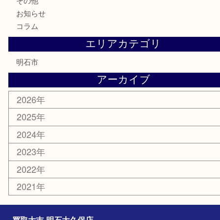
金券・商品券
テレホンカード
株主優待券
はがき
勲章
紋章
骨董品
古美術品
鉄道模型
家電
喫煙具
電動工具
文房具
釣り道具
楽器
香水