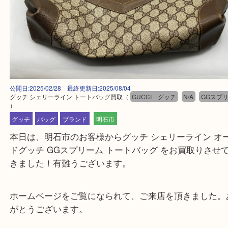
公開日:2025/02/28 最終更新日:2025/08/04
グッチ シェリーライン トートバッグ買取
（
GUCCI グッチ
N/A
G
）
グッチ
バッグ
ブランド
明石市
本日は、明石市のお客様からグッチ シェリーライン
ドグッチ GGスプリーム トートバッグ をお買取り
きました！有難うございます。