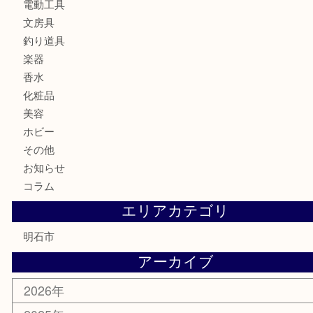
金貨
記念メダル
貨幣セット
古銭
お酒
切手
金券・商品券
テレホンカード
株主優待券
はがき
勲章
紋章
骨董品
古美術品
鉄道模型
家電