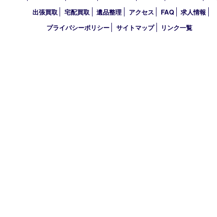
2026年
2025年
2024年
2023年
2022年
2021年
買取大吉 明石大久保店
〒674-0051 兵庫県明石市大久保町大窪169-4
TEL 078-940-8691 FAX 078-940-8692
営業時間 10：00～19：00
定休日 年中無休（年末年始を除く）
古物商許可証
兵庫県公安委員会 第631121200007号