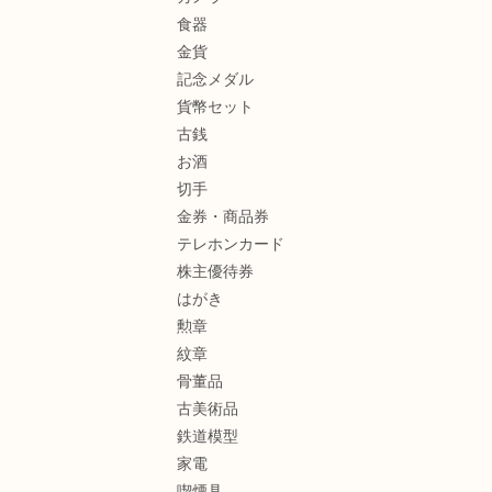
食器
金貨
記念メダル
貨幣セット
古銭
お酒
切手
金券・商品券
テレホンカード
株主優待券
はがき
勲章
紋章
骨董品
古美術品
鉄道模型
家電
喫煙具