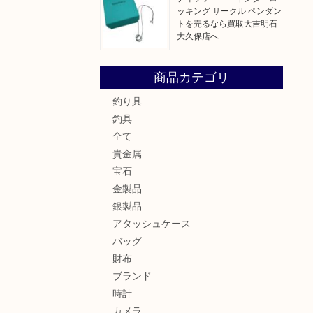
ッキング サークル ペンダン
トを売るなら買取大吉明石
大久保店へ
商品カテゴリ
釣り具
釣具
全て
貴金属
宝石
金製品
銀製品
アタッシュケース
バッグ
財布
ブランド
時計
カメラ