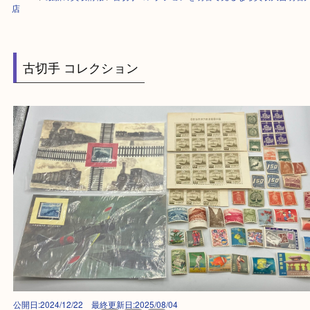
HOME
>
最新の買取情報
>
古切手コレクションを明石で売るなら買取大吉
店
古切手 コレクション