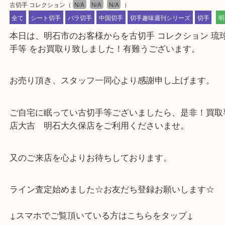
公開日:2024/12/22 最終更新日:2025/08/04
古切手 コレクション
（
N/A
N/A
N/A
）
全て
シート切手
バラ切手
中国切手
切手趣味週刊シリーズ
切
本日は、明石市のお客様からを古切手 コレクション
手等 をお買取り致しました！有難うございます。
お売り頂き、スタッフ一同心より感謝申し上げます
ご自宅に眠ってい古切手等ございましたら、是非！
店大吉 明石大久保店をご利用くださいませ。
又のご来店を心よりお待ちしております。