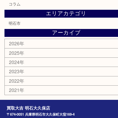
勲章
紋章
骨董品
古美術品
鉄道模型
家電
喫煙具
電動工具
文房具
釣り道具
楽器
香水
化粧品
美容
ホビー
その他