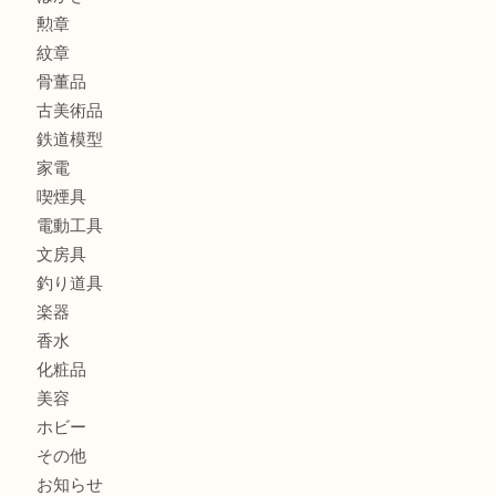
バッグ
財布
ブランド
時計
カメラ
食器
金貨
記念メダル
貨幣セット
古銭
お酒
切手
金券・商品券
テレホンカード
株主優待券
はがき