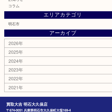
テレホンカード
株主優待券
はがき
勲章
紋章
骨董品
古美術品
鉄道模型
家電
喫煙具
電動工具
文房具
釣り道具
楽器
香水
化粧品