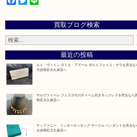
・全国1,100店舗以上で展開しているスケールメリ
額査定！
・貴金属などのお品物の他にも絵画や骨董品・家電
広く鑑定が可能！
・店舗販売していないのでいつでも安定した高相場
可能！
買取大吉明石大久保店に来てよかったと思っていた
う一点一点、丁寧に査定させていただきます！
Facebook
Twitter
Line