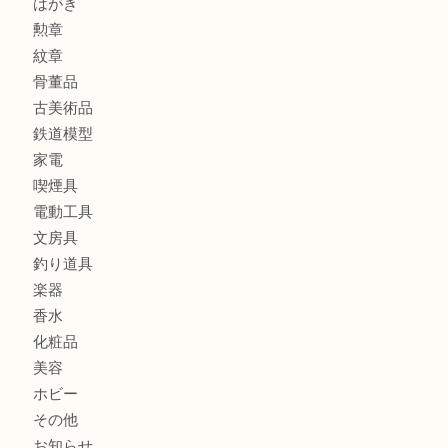
金製品
銀製品
アタッシュケース
バッグ
財布
ブランド
時計
カメラ
食器
金貨
記念メダル
貨幣セット
古銭
お酒
切手
金券・商品券