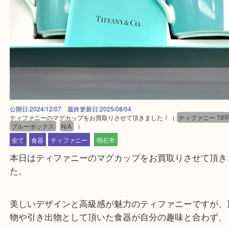
公開日:2024/12/07 最終更新日:2025/08/04
ティファニーのマグカップをお買取りさせて頂きました！
（
ティファニー 
ブルーボックス
N/A
）
全て
食器
ティファニー
明石市
本日はティファニーのマグカップをお買取りさせて