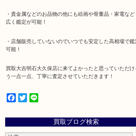
ナビ検索「大吉明石大久保店」で検索してくだい。
2号線大久保西交差点を北へ曲がってすぐ！
・10年以上のベテランスタッフがご対応！
・10時から19時まで営業中
※元旦を除く
・全国1,100店舗以上で展開しているスケールメリ
額査定！
・貴金属などのお品物の他にも絵画や骨董品・家電
広く鑑定が可能！