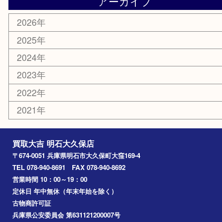
骨董品
古美術品
鉄道模型
家電
喫煙具
電動工具
文房具
釣り道具
楽器
香水
化粧品
美容
ホビー
その他
お知らせ
コラム