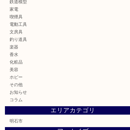
ブランド
時計
カメラ
食器
金貨
記念メダル
貨幣セット
古銭
お酒
切手
金券・商品券
テレホンカード
株主優待券
はがき
勲章
紋章