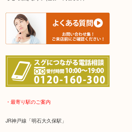
神戸市（西区・北区・垂水区・須磨区・兵庫区）
上記に記載がないエリアでもご相談ください！！
※宅配買取は、事前にライン査定で1万円以上が出た
らせて頂きます。(金券・両替以外）