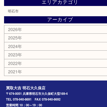
テレホンカード
株主優待券
はがき
勲章
紋章
骨董品
古美術品
鉄道模型
家電
喫煙具
電動工具
文房具
釣り道具
楽器
香水
化粧品