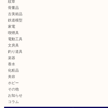
金製品
銀製品
アタッシュケース
バッグ
財布
ブランド
時計
カメラ
食器
金貨
記念メダル
貨幣セット
古銭
お酒
切手
金券・商品券