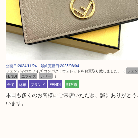
公開日:2024/11/24 最終更新日:2025/08/04
フェンディのエフイズ コンパクトウォレットをお買取り致しました。
（
FENDI
エフイズ
レザー
）
全て
財布
ブランド
FENDI
明石市
本日も多くのお客様にご来店いただき、誠にありが