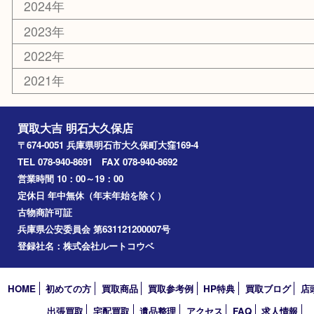
古美術品
鉄道模型
家電
喫煙具
電動工具
文房具
釣り道具
楽器
香水
化粧品
美容
ホビー
その他
お知らせ
コラム