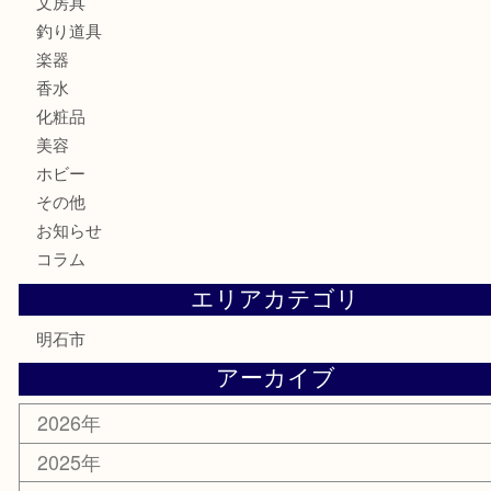
時計
カメラ
食器
金貨
記念メダル
貨幣セット
古銭
お酒
切手
金券・商品券
テレホンカード
株主優待券
はがき
勲章
紋章
骨董品