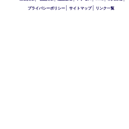
エリアカテゴリ
明石市
アーカイブ
2026年
2025年
2024年
2023年
2022年
2021年
買取大吉 明石大久保店
〒674-0051 兵庫県明石市大久保町大窪169-4
TEL 078-940-8691 FAX 078-940-8692