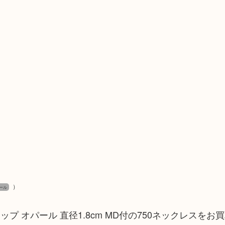
）
パール
 オパール 直径1.8cm MD付の750ネックレスをお