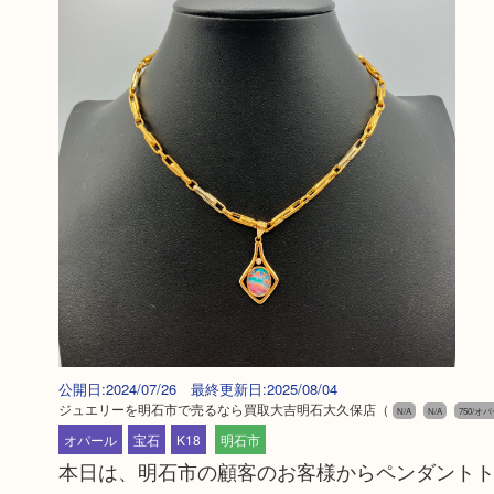
公開日:2024/07/26 最終更新日:2025/08/04
ジュエリーを明石市で売るなら買取大吉明石大久保店
（
N/A
N/A
750/オ
オパール
宝石
K18
明石市
本日は、明石市の顧客のお客様からペンダントトップ