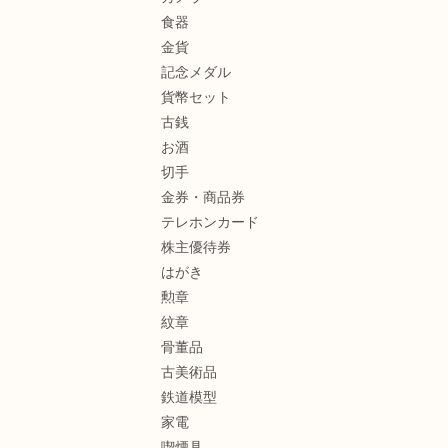
食器
金貨
記念メダル
貨幣セット
古銭
お酒
切手
金券・商品券
テレホンカード
株主優待券
はがき
勲章
紋章
骨董品
古美術品
鉄道模型
家電
喫煙具