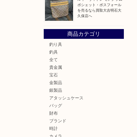
ポシェット・ボスフォール
を売るなら買取大吉明石大
久保店へ
商品カテゴリ
釣り具
釣具
全て
貴金属
宝石
金製品
銀製品
アタッシュケース
バッグ
財布
ブランド
時計
カメラ