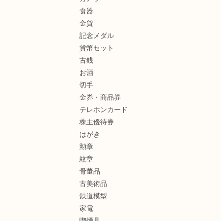
食器
金貨
記念メダル
貨幣セット
古銭
お酒
切手
金券・商品券
テレホンカード
株主優待券
はがき
勲章
紋章
骨董品
古美術品
鉄道模型
家電
喫煙具