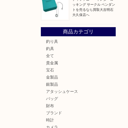
ッキング サークル ペンダン
トを売るなら買取大吉明石
大久保店へ
商品カテゴリ
釣り具
釣具
全て
貴金属
宝石
金製品
銀製品
アタッシュケース
バッグ
財布
ブランド
時計
カメラ