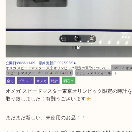
公開日:2023/11/09 最終更新日:2025/08/04
オメガ スピードマスター 東京オリンピック限定の買取について
（
OMEG
スピードマスター 522.30.42.30.04.001
ステンレススティール
）
全て
ブランド
オメガ
時計
明石市
オメガ スピードマスター東京オリンピック限定の時