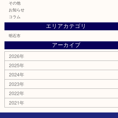
切手
金券・商品券
テレホンカード
株主優待券
はがき
勲章
紋章
骨董品
古美術品
鉄道模型
家電
喫煙具
電動工具
文房具
釣り道具
楽器