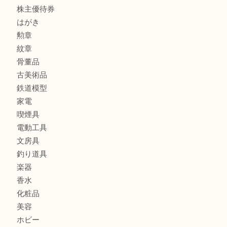
貴金属
宝石
金製品
銀製品
アタッシュケース
バッグ
財布
ブランド
時計
カメラ
食器
金貨
記念メダル
貨幣セット
古銭
お酒