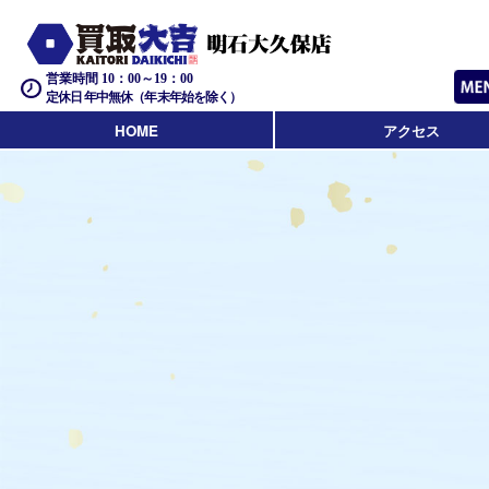
営業時間 10：00～19：00
定休日 年中無休（年末年始を除く）
HOME
アクセス