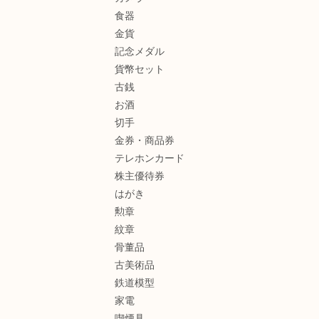
食器
金貨
記念メダル
貨幣セット
古銭
お酒
切手
金券・商品券
テレホンカード
株主優待券
はがき
勲章
紋章
骨董品
古美術品
鉄道模型
家電
喫煙具