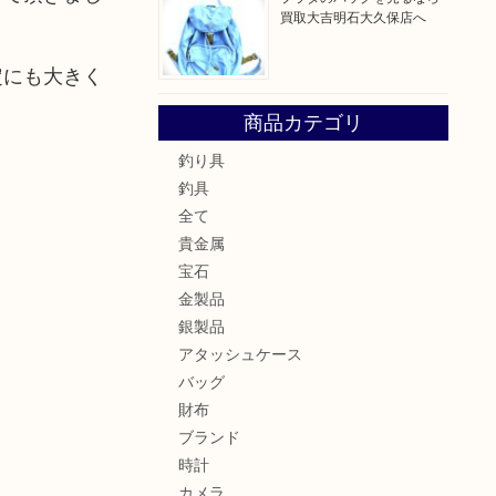
買取大吉明石大久保店へ
定にも大きく
商品カテゴリ
釣り具
釣具
全て
貴金属
宝石
金製品
銀製品
アタッシュケース
バッグ
財布
ブランド
時計
カメラ