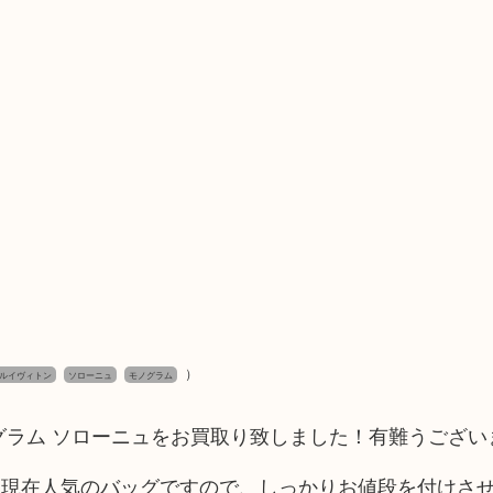
）
tton ルイヴィトン
ソローニュ
モノグラム
グラム ソローニュをお買取り致しました！有難うござい
、現在人気のバッグですので、しっかりお値段を付けさ