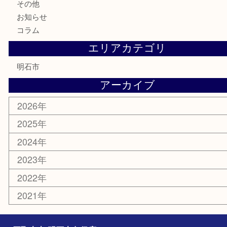
切手
金券・商品券
テレホンカード
株主優待券
はがき
勲章
紋章
骨董品
古美術品
鉄道模型
家電
喫煙具
電動工具
文房具
釣り道具
楽器