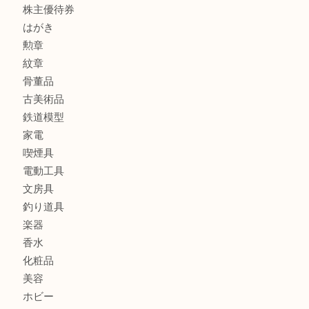
貴金属
宝石
金製品
銀製品
アタッシュケース
バッグ
財布
ブランド
時計
カメラ
食器
金貨
記念メダル
貨幣セット
古銭
お酒