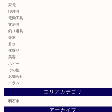
財布
ブランド
時計
カメラ
食器
金貨
記念メダル
貨幣セット
古銭
お酒
切手
金券・商品券
テレホンカード
株主優待券
はがき
勲章
紋章