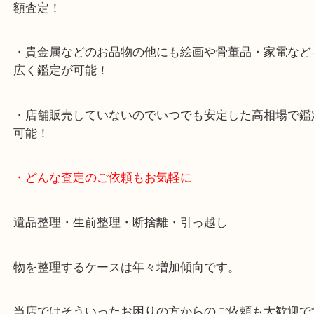
ナビ検索「大吉明石大久保店」で検索してくだい。
2号線大久保西交差点を北へ曲がってすぐ！
・10年以上のベテランスタッフがご対応！
・10時から19時まで営業中
※元旦を除く
・全国1,100店舗以上で展開しているスケールメリ
額査定！