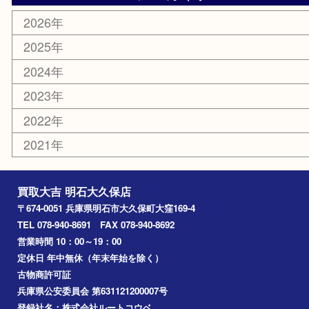
骨董品
古美術品
鉄道模型
家電
喫煙具
電動工具
文房具
釣り道具
楽器
香水
化粧品
美容
ホビー
その他
お知らせ
コラム