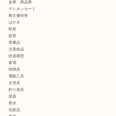
全て
貴金属
宝石
金製品
銀製品
アタッシュケース
バッグ
財布
ブランド
時計
カメラ
食器
金貨
記念メダル
貨幣セット
古銭