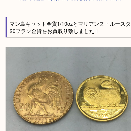
HOME
>
最新の買取情報
>
金貨を大久保で売るなら買取大吉明石大久保店
マン島キャット金貨1/10ozとマリアンヌ・ルー
20フラン金貨をお買取り致しました！