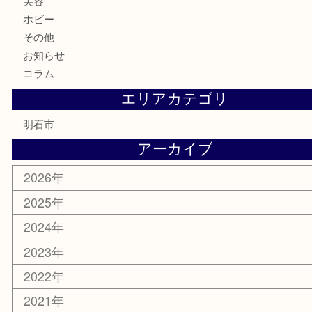
お酒
切手
金券・商品券
テレホンカード
株主優待券
はがき
勲章
紋章
骨董品
古美術品
鉄道模型
家電
喫煙具
電動工具
文房具
釣り道具