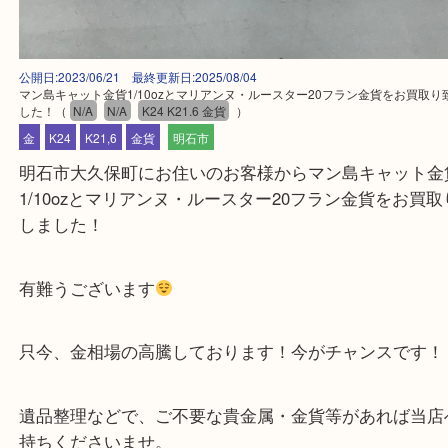
公開日:2023/06/21 最終更新日:2025/08/04
マン島キャット金貨1/10ozとマリアンヌ・ルースター20フラン金貨をお
した！
（
N/A
N/A
K24 K21.6 金貨
）
金
K24
K21,6
金貨
明石市
明石市大久保町にお住いのお客様からマン島キャッ
1/10ozとマリアンヌ・ルースター20フラン金貨を
しました！
有難うございます