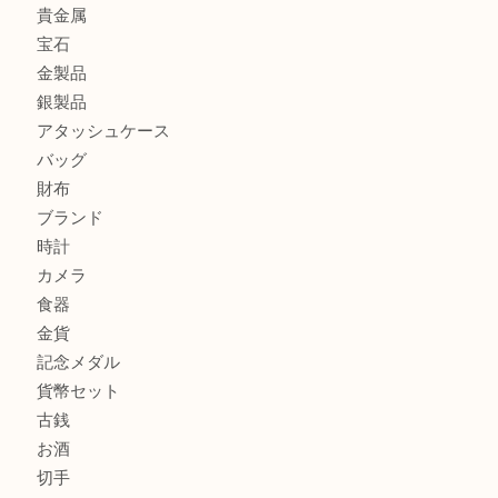
フェラガモのアクセサリーを売るなら買取大吉明石大久保店
ルイ・ヴィトン ダミエ・アズール ポルトフォイユ・サラを
大吉明石大久保店へ
サルヴァトーレ フェラガモのチャーム付きネックレスを売
明石大久保店へ
商品カテゴリ
釣り具
釣具