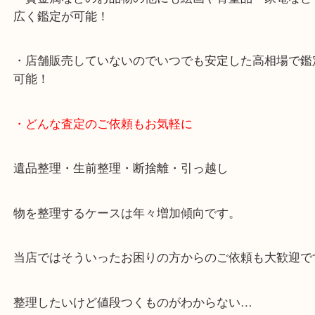
2号線大久保西交差点を北へ曲がってすぐ！
・10年以上のベテランスタッフがご対応！
・10時から19時まで営業中
※元旦を除く
・全国1,100店舗以上で展開しているスケールメリ
額査定！
・貴金属などのお品物の他にも絵画や骨董品・家電
広く鑑定が可能！