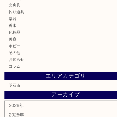
時計
カメラ
食器
金貨
記念メダル
貨幣セット
古銭
お酒
切手
金券・商品券
テレホンカード
株主優待券
はがき
勲章
紋章
骨董品