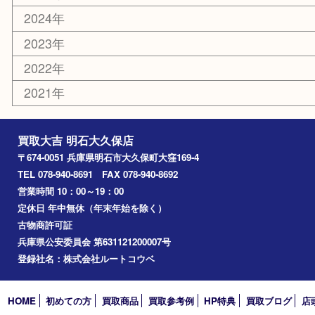
古美術品
鉄道模型
家電
喫煙具
電動工具
文房具
釣り道具
楽器
香水
化粧品
美容
ホビー
その他
お知らせ
コラム
エリアカテゴリ