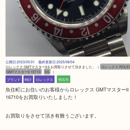
公開日:2023/05/31 最終更新日:2025/08/04
ロレックス GMTマスターⅡをお買取りさせて頂きました。
（
ロレックス R
GMTマスターⅡ 16710
SS
）
ブランド
時計
ロレックス
明石市
魚住町にお住いのお客様からロレックス GMTマスタ