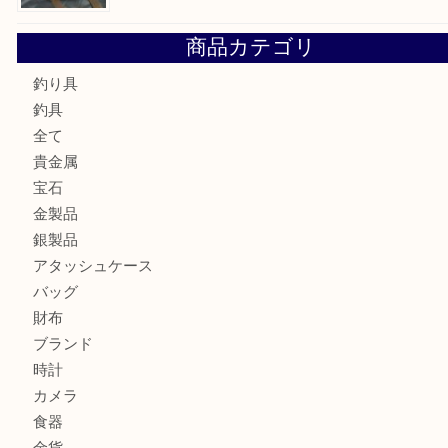
ルイ・ヴィトン ダミエ・アズール ポルトフォイユ・サラを
大吉明石大久保店へ
サルヴァトーレ フェラガモのチャーム付きネックレスを売
明石大久保店へ
ティファニー インターロッキング サークル ペンダントを
大吉明石大久保店へ
プラダのバッグを売るなら買取大吉明石大久保店へ
ルイ・ヴィトン モノグラム ポシェット・ボスフォールを売