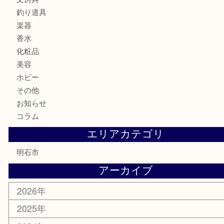
食器
金貨
記念メダル
貨幣セット
古銭
お酒
切手
金券・商品券
テレホンカード
株主優待券
はがき
勲章
紋章
骨董品
古美術品
鉄道模型