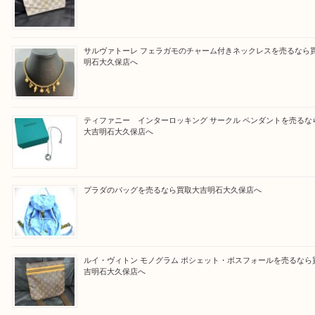
さい。
買取大吉明石大久保店に来てよかったと思っていた
う一点一点、丁寧に査定させていただきます！
Facebook
Twitter
Line
買取ブログ検索
最近の投稿
ルイ・ヴィトン ダミエ・アズール ポルトフォイユ・サラを
大吉明石大久保店へ