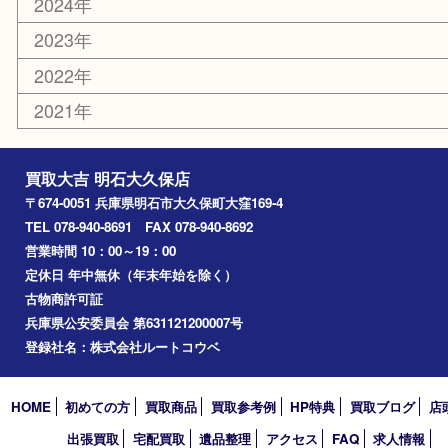
家電
喫煙具
電動工具
文房具
釣り道具
楽器
香水
化粧品
美容
ホビー
その他
お知らせ
コラム
エリアカテゴリ
明石市