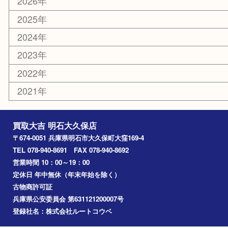
古美術品
鉄道模型
家電
喫煙具
電動工具
文房具
釣り道具
楽器
香水
化粧品
美容
ホビー
その他
お知らせ
コラム