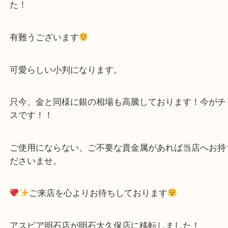
公開日:2023/05/23 最終更新日:2025/08/04
純銀小判をお買取り致しました
（
N/A
N/A
純銀
）
明石市
明石市大久保町にお住いのお客様から佐川急便 誕生
貰われた純銀小判をお買取り致しましたをお買取り
た！
有難うございます
可愛らしい小判になります。
只今、金と同様に銀の相場も高騰しております！今
スです！！
ご使用にならない、ご不要な貴金属があれば当店へ