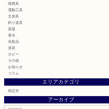
時計
カメラ
食器
金貨
記念メダル
貨幣セット
古銭
お酒
切手
金券・商品券
テレホンカード
株主優待券
はがき
勲章
紋章
骨董品