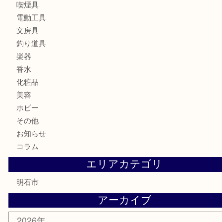
時計
カメラ
食器
金貨
記念メダル
貨幣セット
古銭
お酒
切手
金券・商品券
テレホンカード
株主優待券
はがき
勲章
紋章
骨董品