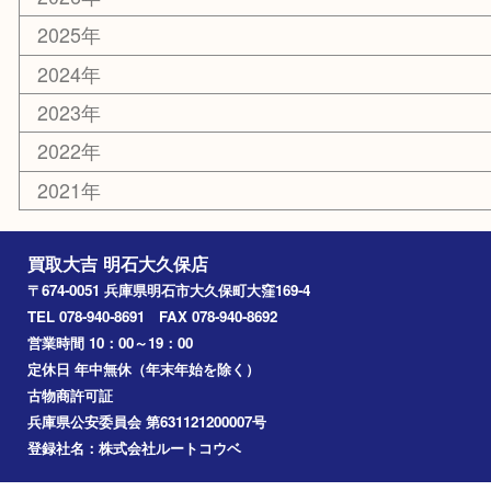
古美術品
鉄道模型
家電
喫煙具
電動工具
文房具
釣り道具
楽器
香水
化粧品
美容
ホビー
その他
お知らせ
コラム
エリアカテゴリ