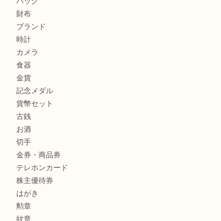
ルイ・ヴィトン ダミエ・アズール ポルトフォイユ・サラを
大吉明石大久保店へ
サルヴァトーレ フェラガモのチャーム付きネックレスを売
明石大久保店へ
商品カテゴリ
釣り具
釣具
全て
貴金属
宝石
金製品