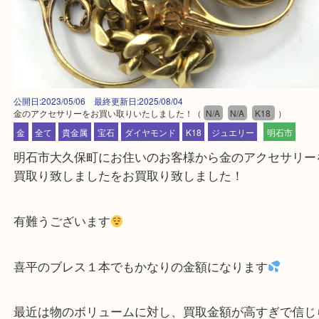
公開日:2023/05/06 最終更新日:2025/08/04
金のアクセサリーをお買い取りいたしました！
（
N/A
N/A
K18
）
金
全て
貴金属
宝石
ダイヤモンド
K18
ジュエリー
明石市
明石市大久保町にお住いのお客様から金のアクセサ
買取り致しましたをお買取り致しました！
有難うございます