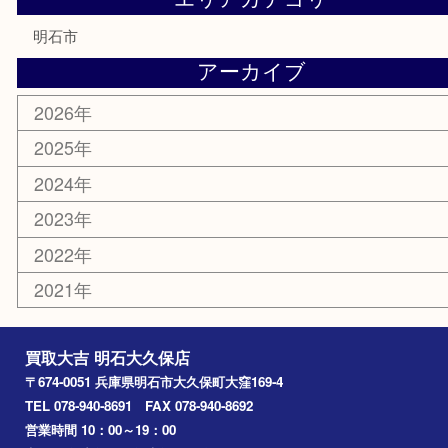
株主優待券
はがき
勲章
紋章
骨董品
古美術品
鉄道模型
家電
喫煙具
電動工具
文房具
釣り道具
楽器
香水
化粧品
美容