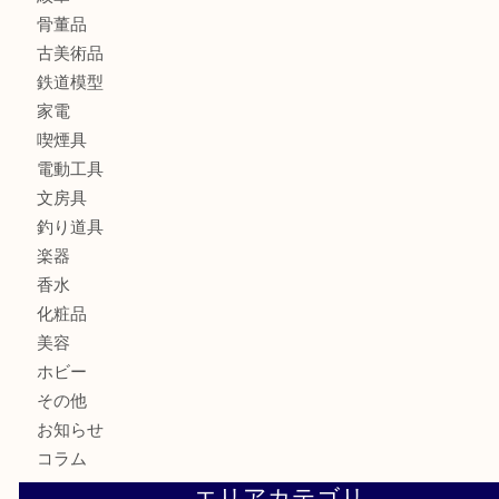
銀製品
アタッシュケース
バッグ
財布
ブランド
時計
カメラ
食器
金貨
記念メダル
貨幣セット
古銭
お酒
切手
金券・商品券
テレホンカード