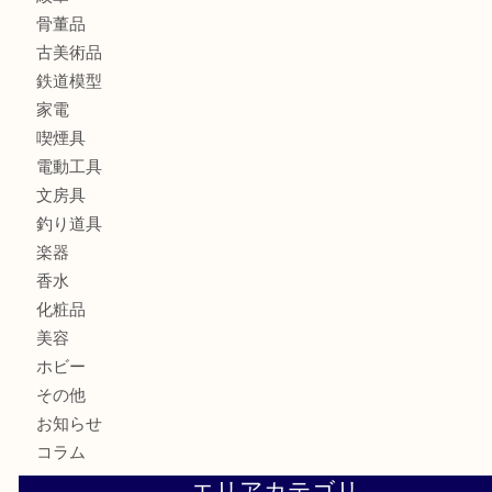
バッグ
財布
ブランド
時計
カメラ
食器
金貨
記念メダル
貨幣セット
古銭
お酒
切手
金券・商品券
テレホンカード
株主優待券
はがき