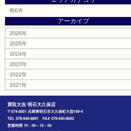
勲章
紋章
骨董品
古美術品
鉄道模型
家電
喫煙具
電動工具
文房具
釣り道具
楽器
香水
化粧品
美容
ホビー
その他