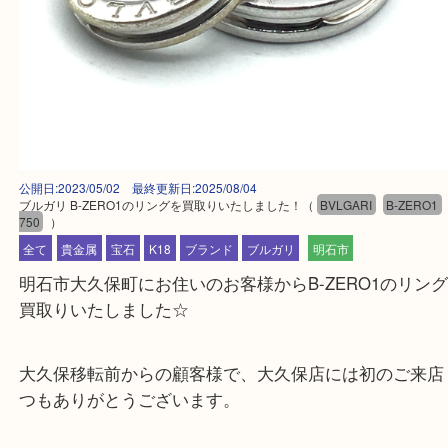
公開日:2023/05/02 最終更新日:2025/08/04
ブルガリ B-ZERO1のリングを買取りいたしました！
（
BVLGARI
B-ZE
750
）
全て
貴金属
宝石
K18
ブランド
ブルガリ
明石市
明石市大久保町にお住いのお客様からB-ZERO1の
買取りいたしました☆