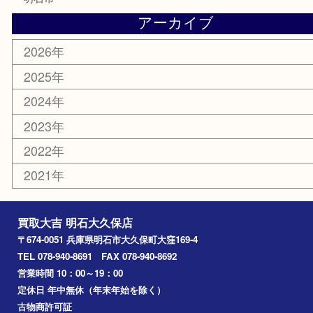
紋章
骨董品
古美術品
鉄道模型
家電
喫煙具
電動工具
文房具
釣り道具
楽器
香水
化粧品
美容
ホビー
その他
お知らせ