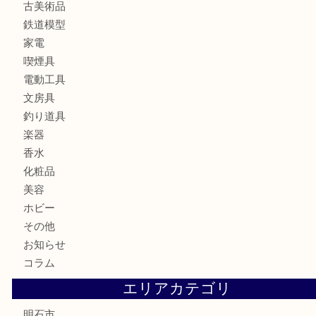
財布
ブランド
時計
カメラ
食器
金貨
記念メダル
貨幣セット
古銭
お酒
切手
金券・商品券
テレホンカード
株主優待券
はがき
勲章