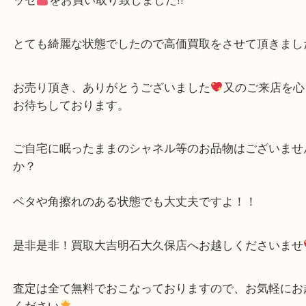
公開日:2023/04/30 最終更新日:2025/08/04
シャネル ダイアナマトラッセをお買取り致しました！
（
CHANEL シャ
ナマトラッセ
ラムスキン
）
ブランド
シャネル
明石市
明石市松江にお住いのお客様からCHANEL
ダイア
ッセ
をお買い取り致しました!!
とても綺麗な状態でしたので高価買取をさせて頂き
お売り頂き、ありがとうございました
又のご来店
お待ちしております。
ご自宅に眠ったままのシャネル等のお品物はござい
か？