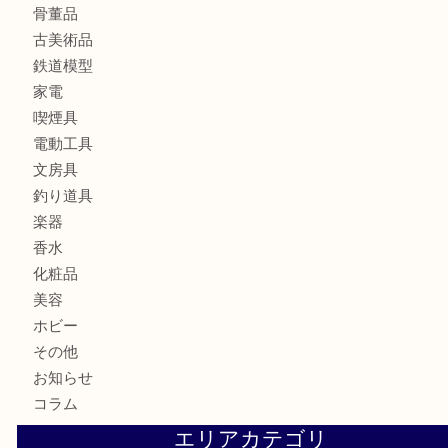
バッグ
財布
ブランド
時計
カメラ
食器
金貨
記念メダル
貨幣セット
古銭
お酒
切手
金券・商品券
テレホンカード
株主優待券
はがき