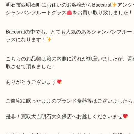
公開日:2023/04/23 最終更新日:2025/08/04
バカラ アンクール シャンパンフルートグラスをお買取り致しました！
（
カラ
アンクール シャンパンフルートグラス
クリスタルガラス
）
明石市
明石市西明石町にお住いのお客様からBaccarat
ア
シャンパンフルートグラス
をお買い取り致しました
Baccaratの中でも、とても人気のあるシャンパンフ
ラスになります！
こちらのお品物は箱の内側に汚れが御座いましたが
取させて頂きました！
ありがとうございます