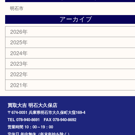
勲章
紋章
骨董品
古美術品
鉄道模型
家電
喫煙具
電動工具
文房具
釣り道具
楽器
香水
化粧品
美容
ホビー
その他