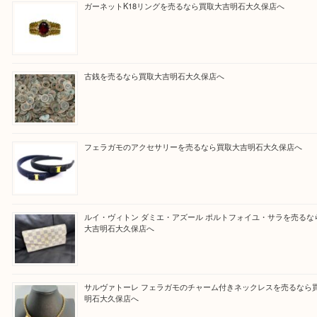
さい。
買取大吉明石大久保店に来てよかった！と思ってい
ように一点一点を丁寧に査定させていただきます！
Facebook
Twitter
Line
買取ブログ検索
最近の投稿
ガーネットK18リングを売るなら買取大吉明石大久保店へ