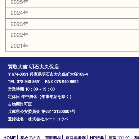
家電
喫煙具
電動工具
文房具
釣り道具
楽器
香水
化粧品
美容
ホビー
その他
お知らせ
コラム
エリアカテゴリ
明石市