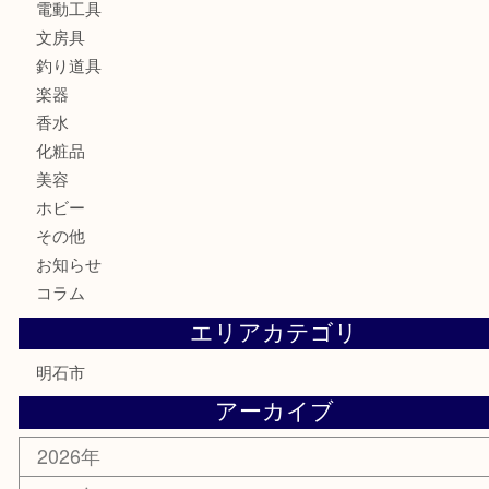
食器
金貨
記念メダル
貨幣セット
古銭
お酒
切手
金券・商品券
テレホンカード
株主優待券
はがき
勲章
紋章
骨董品
古美術品
鉄道模型