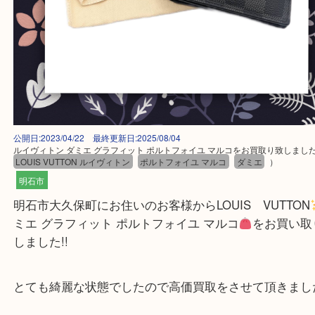
公開日:2023/04/22 最終更新日:2025/08/04
ルイヴィトン ダミエ グラフィット ポルトフォイユ マルコをお買取り致
LOUIS VUTTON ルイヴィトン
ポルトフォイユ マルコ
ダミエ
）
明石市
明石市大久保町にお住いのお客様からLOUIS VUTT
ミエ グラフィット ポルトフォイユ マルコ
をお買