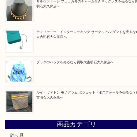
Facebook
Twitter
Line
買取ブログ検索
最近の投稿
ルイ・ヴィトン ダミエ・アズール ポルトフォイユ・サラを
大吉明石大久保店へ
サルヴァトーレ フェラガモのチャーム付きネックレスを売
明石大久保店へ