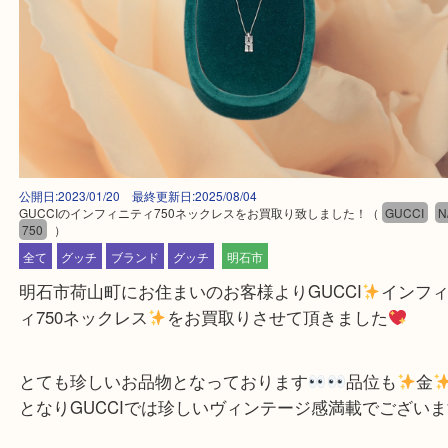
公開日:2023/01/20 最終更新日:2025/08/04
GUCCIのインフィニティ750ネックレスをお買取り致しました！
（
GUCC
750
）
全て
グッチ
ブランド
グッチ
明石市
明石市荷山町にお住まいのお客様よりGUCCI
イン
ィ750ネックレス
をお買取りさせて頂きました