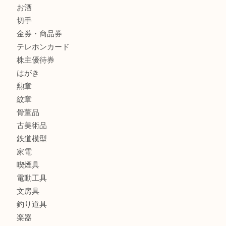
釣具
全て
貴金属
宝石
金製品
銀製品
アタッシュケース
バッグ
財布
ブランド
時計
カメラ
食器
金貨
記念メダル
貨幣セット