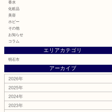
古銭
お酒
切手
金券・商品券
テレホンカード
株主優待券
はがき
勲章
紋章
骨董品
古美術品
鉄道模型
家電
喫煙具
電動工具
文房具