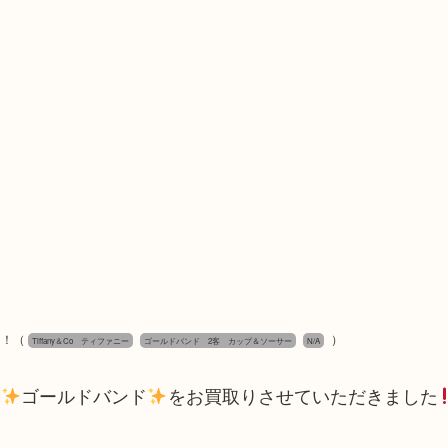
た！
（
）
Tiffany＆Co ティファニー
ゴールドバンド 2客 カップ＆ソーサー
N/A
ー
ゴールドバンド
をお買取りさせていただきました