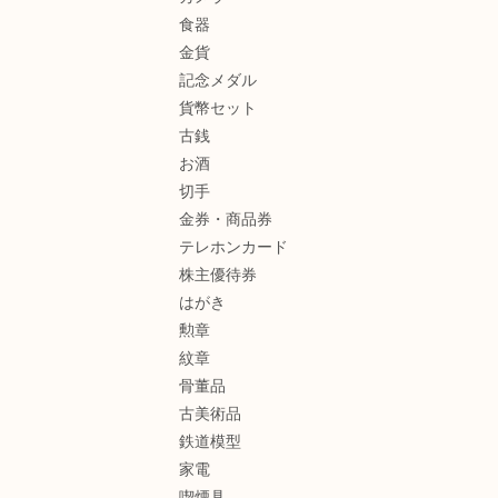
食器
金貨
記念メダル
貨幣セット
古銭
お酒
切手
金券・商品券
テレホンカード
株主優待券
はがき
勲章
紋章
骨董品
古美術品
鉄道模型
家電
喫煙具