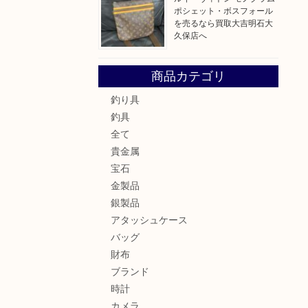
ポシェット・ボスフォール
を売るなら買取大吉明石大
久保店へ
商品カテゴリ
釣り具
釣具
全て
貴金属
宝石
金製品
銀製品
アタッシュケース
バッグ
財布
ブランド
時計
カメラ