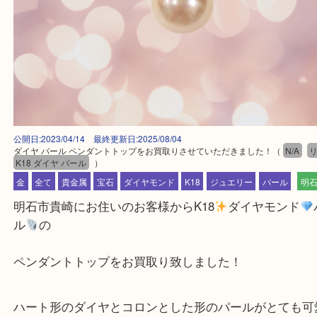
公開日:2023/04/14 最終更新日:2025/08/04
ダイヤ パール ペンダントトップをお買取りさせていただきました！
（
N
K18 ダイヤ パール
）
金
全て
貴金属
宝石
ダイヤモンド
K18
ジュエリー
パール
明石市貴崎にお住いのお客様からK18
ダイヤモン
ル
の