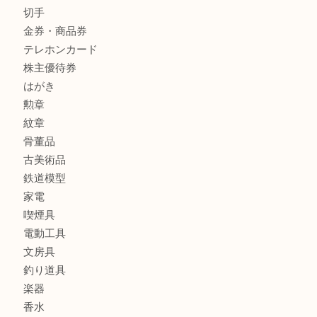
全て
貴金属
宝石
金製品
銀製品
アタッシュケース
バッグ
財布
ブランド
時計
カメラ
食器
金貨
記念メダル
貨幣セット
古銭