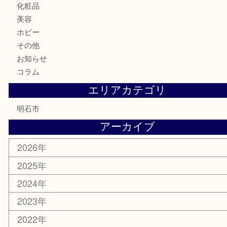
お酒
切手
金券・商品券
テレホンカード
株主優待券
はがき
勲章
紋章
骨董品
古美術品
鉄道模型
家電
喫煙具
電動工具
文房具
釣り道具