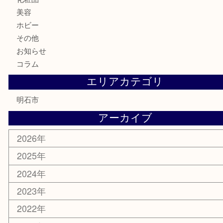
切手
金券・商品券
テレホンカード
株主優待券
はがき
勲章
紋章
骨董品
古美術品
鉄道模型
家電
喫煙具
電動工具
文房具
釣り道具
楽器