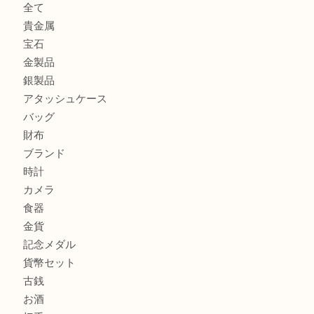
ルイ・ヴィトン ダミエ・アズール ポルトフォイユ・サラを
大吉明石大久保店へ
サルヴァトーレ フェラガモのチャーム付きネックレスを売
明石大久保店へ
ティファニー インターロッキング サークル ペンダントを
大吉明石大久保店へ
商品カテゴリ
釣り具
釣具