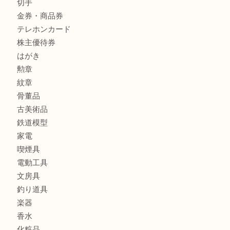
全て
貴金属
宝石
金製品
銀製品
アタッシュケース
バッグ
財布
ブランド
時計
カメラ
食器
金貨
記念メダル
貨幣セット
古銭
お酒