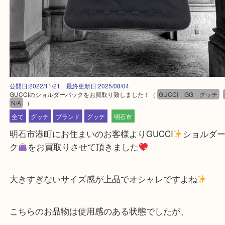
公開日:2022/11/21 最終更新日:2025/08/04
GUCCIのショルダーバックをお買取り致しました！
（
GUCCI GG グ
N/A
）
全て
グッチ
ブランド
グッチ
明石市
明石市港町にお住まいのお客様よりGUCCI
ショル
ク
をお買取りさせて頂きました