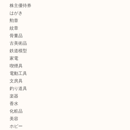
金製品
銀製品
アタッシュケース
バッグ
財布
ブランド
時計
カメラ
食器
金貨
記念メダル
貨幣セット
古銭
お酒
切手
金券・商品券