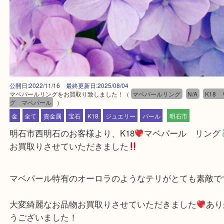
公開日:2022/11/16 最終更新日:2025/08/04
マベパールリングをお買取り致しました！
（
マベパールリング
N/A
グ マベパール
）
金
全て
貴金属
宝石
K18
ジュエリー
パール
明石市
明石市西明石のお客様より、K18
マベパール リ
お買取りさせていただきました