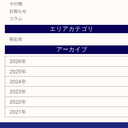
テレホンカード
株主優待券
はがき
勲章
紋章
骨董品
古美術品
鉄道模型
家電
喫煙具
電動工具
文房具
釣り道具
楽器
香水
化粧品