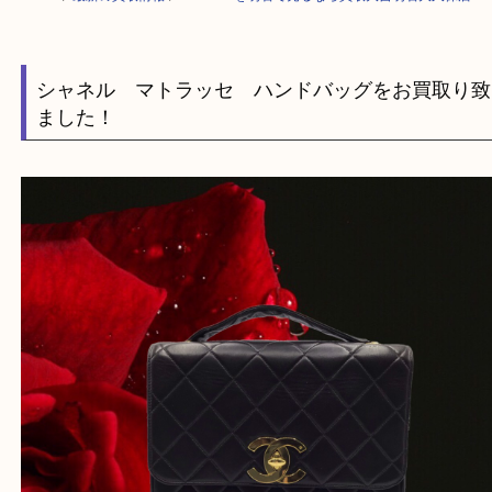
HOME
>
最新の買取情報
>
CHANELを明石で売るなら買取大吉明石大久
シャネル マトラッセ ハンドバッグをお買取
ました！