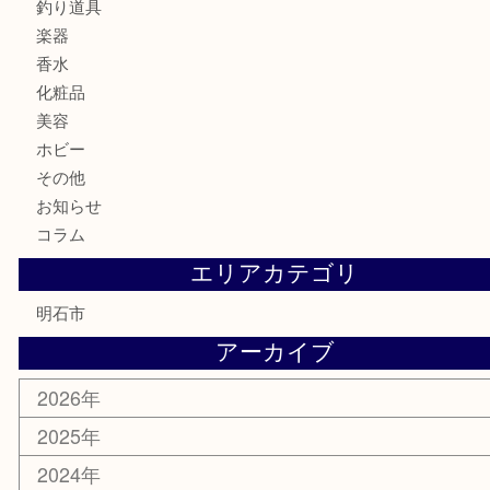
記念メダル
貨幣セット
古銭
お酒
切手
金券・商品券
テレホンカード
株主優待券
はがき
勲章
紋章
骨董品
古美術品
鉄道模型
家電
喫煙具