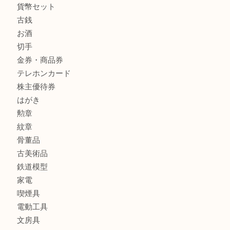
釣り具
釣具
全て
貴金属
宝石
金製品
銀製品
アタッシュケース
バッグ
財布
ブランド
時計
カメラ
食器
金貨