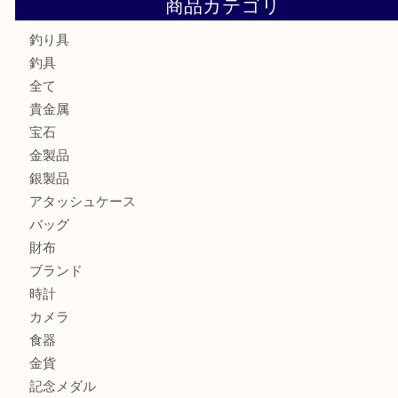
フェラガモのアクセサリーを売るなら買取大吉明石大久保店
ルイ・ヴィトン ダミエ・アズール ポルトフォイユ・サラを
大吉明石大久保店へ
サルヴァトーレ フェラガモのチャーム付きネックレスを売
明石大久保店へ
ティファニー インターロッキング サークル ペンダントを
大吉明石大久保店へ
商品カテゴリ