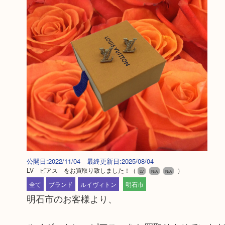
公開日:2022/11/04 最終更新日:2025/08/04
LV ピアス をお買取り致しました！
（
）
LV
N/A
N/A
全て
ブランド
ルイヴィトン
明石市
明石市のお客様より、