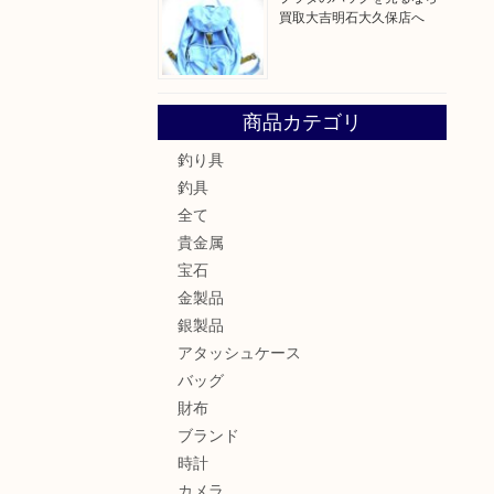
買取大吉明石大久保店へ
商品カテゴリ
釣り具
釣具
全て
貴金属
宝石
金製品
銀製品
アタッシュケース
バッグ
財布
ブランド
時計
カメラ