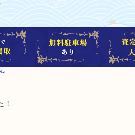
保店
た！