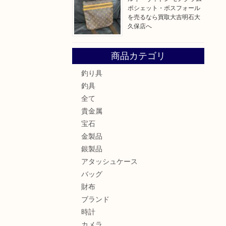
ポシェット・ボスフォール
を売るなら買取大吉明石大
久保店へ
商品カテゴリ
釣り具
釣具
全て
貴金属
宝石
金製品
銀製品
アタッシュケース
バッグ
財布
ブランド
時計
カメラ