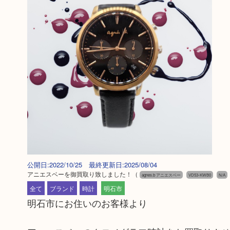
公開日:2022/10/25 最終更新日:2025/08/04
アニエスベーを御買取り致しました！
（
agnes.b アニエスベー
VD53-KWB0
N/A
全て
ブランド
時計
明石市
明石市にお住いのお客様より