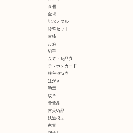
食器
金貨
記念メダル
貨幣セット
古銭
お酒
切手
金券・商品券
テレホンカード
株主優待券
はがき
勲章
紋章
骨董品
古美術品
鉄道模型
家電
喫煙具