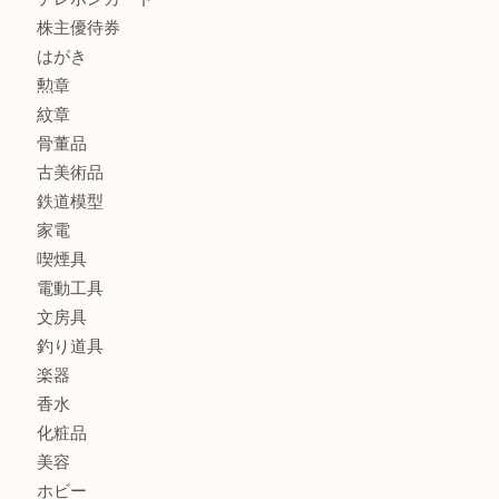
金製品
銀製品
アタッシュケース
バッグ
財布
ブランド
時計
カメラ
食器
金貨
記念メダル
貨幣セット
古銭
お酒
切手
金券・商品券