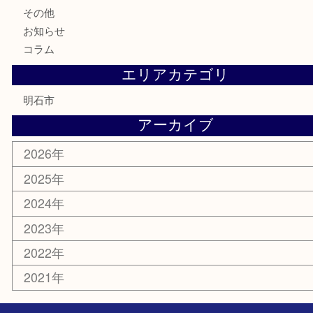
テレホンカード
株主優待券
はがき
勲章
紋章
骨董品
古美術品
鉄道模型
家電
喫煙具
電動工具
文房具
釣り道具
楽器
香水
化粧品