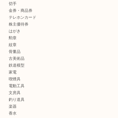
全て
貴金属
宝石
金製品
銀製品
アタッシュケース
バッグ
財布
ブランド
時計
カメラ
食器
金貨
記念メダル
貨幣セット
古銭