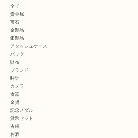
フェラガモのアクセサリーを売るなら買取大吉明石大久保店
ルイ・ヴィトン ダミエ・アズール ポルトフォイユ・サラを
大吉明石大久保店へ
サルヴァトーレ フェラガモのチャーム付きネックレスを売
明石大久保店へ
商品カテゴリ
釣り具
釣具