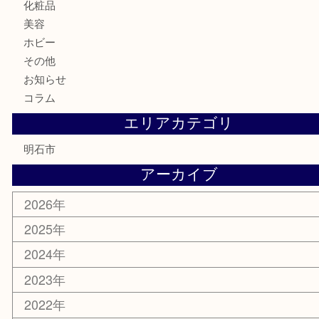
お酒
切手
金券・商品券
テレホンカード
株主優待券
はがき
勲章
紋章
骨董品
古美術品
鉄道模型
家電
喫煙具
電動工具
文房具
釣り道具