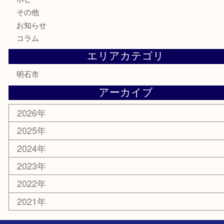
テレホンカード
株主優待券
はがき
勲章
紋章
骨董品
古美術品
鉄道模型
家電
喫煙具
電動工具
文房具
釣り道具
楽器
香水
化粧品