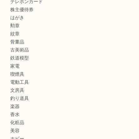
宝石
金製品
銀製品
アタッシュケース
バッグ
財布
ブランド
時計
カメラ
食器
金貨
記念メダル
貨幣セット
古銭
お酒
切手
金券・商品券