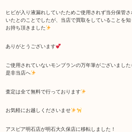
ン
万年筆
K14 585 金
）
金
万年筆
金製品
モンブラン
K14
ブランド
文房具
明石市
神戸市垂水区にお住いのお客様から、MONTBLAN
をお買取りいたしました
ヒビが入り液漏れしていたためご使用されず当分保
いたとのことでしたが、当店で買取をしていること
お持ち頂きました
ありがとうございます
ご使用されていないモンブランの万年筆がございま
是非当店へ