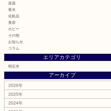
貨幣セット
古銭
お酒
切手
金券・商品券
テレホンカード
株主優待券
はがき
勲章
紋章
骨董品
古美術品
鉄道模型
家電
喫煙具
電動工具