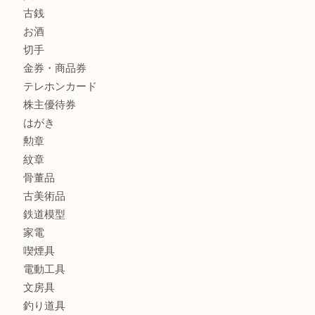
釣り具
釣具
全て
貴金属
宝石
金製品
銀製品
アタッシュケース
バッグ
財布
ブランド
時計
カメラ
食器
金貨
記念メダル