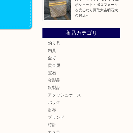
ポシェット・ボスフォール
を売るなら買取大吉明石大
久保店へ
商品カテゴリ
釣り具
釣具
全て
貴金属
宝石
金製品
銀製品
アタッシュケース
バッグ
財布
ブランド
時計
カメラ