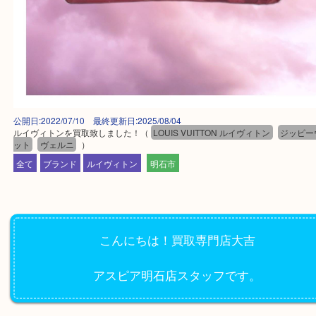
公開日:2022/07/10 最終更新日:2025/08/04
ルイヴィトンを買取致しました！
（
LOUIS VUITTON ルイヴィトン
ジ
ット
ヴェルニ
）
全て
ブランド
ルイヴィトン
明石市