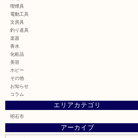
カメラ
食器
金貨
記念メダル
貨幣セット
古銭
お酒
切手
金券・商品券
テレホンカード
株主優待券
はがき
勲章
紋章
骨董品
古美術品