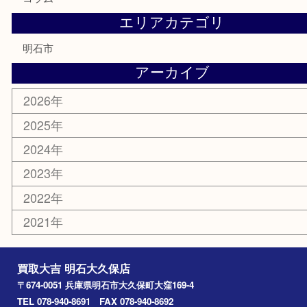
株主優待券
はがき
勲章
紋章
骨董品
古美術品
鉄道模型
家電
喫煙具
電動工具
文房具
釣り道具
楽器
香水
化粧品
美容