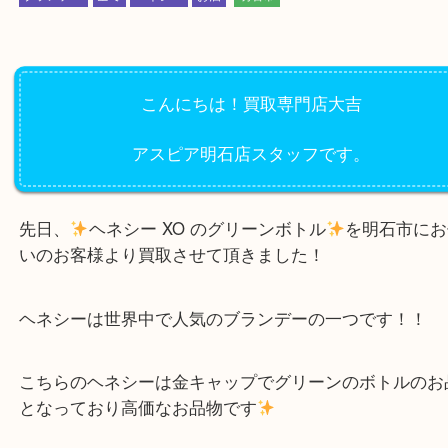
公開日:2022/07/09 最終更新日:2025/08/04
Hennessy ヘネシー 金キャップ グリーンボトル
（
Hennessy ヘネシー
デー
）
ブランデー
全て
ヘネシー
お酒
明石市
こんにちは！買取専門店大吉
アスピア明石店スタッフです。
先日、
ヘネシー XO のグリーンボトル
を明石市
いのお客様より買取させて頂きました！