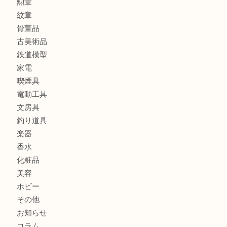
銀製品
アタッシュケース
バッグ
財布
ブランド
時計
カメラ
食器
金貨
記念メダル
貨幣セット
古銭
お酒
切手
金券・商品券
テレホンカード